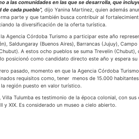
mo a las comunidades en las que se desarrolla, que incluye
d de cada pueblo”,
dijo Yanina Martinez, quien además anun
rma parte y que también busca contribuir al fortalecimien
ando la diversificación de la oferta turística.
 la Agencia Córdoba Turismo a participar este año represen
n), Saldungaray (Buenos Aires), Barrancas (Jujuy), Campo
Chubut). A estos ocho pueblos se suma Trevelin (Chubut), 
o posicionó como candidato directo este año y espera su 
ebrero pasado, momento en que la Agencia Córdoba Turismo 
inados requisitos como, tener menos de 15.000 habitantes, u
la región puesto en valor turístico.
, Villa Tulumba es testimonio de la época colonial, con sus
II y XIX. Es considerado un museo a cielo abierto.